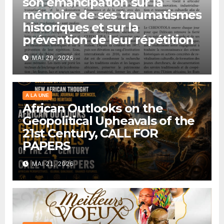
son émancipation sur la
mémoire de ses traumatismes
historiques et sur la
prévention de leur répétition
MAI 29, 2026
A LA UNE
African Outlooks on the
Geopolitical Upheavals of the
21st Century, CALL FOR
PAPERS
MAI 21, 2026