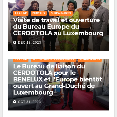
A LA UNE
BUREAUX
BUREAUX-PAYS
Visite de travail et ouverture
du Bureau Europe du
CERDOTOLA au Luxembourg
DÉC 18, 2023
A LA UNE
ACTUALITÉS INTERNATIONALES
BUREAUX-PAYS
Le Bureau de liaison du
CERDOTOLA pour le
BENELUX et l’Europe bientôt
ouvert au Grand-Duché de
Luxembourg
OCT 31, 2023